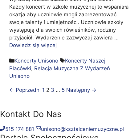
Każdy koncert w szkole muzycznej to wspaniała
okazja aby uczniowie mogli zaprezentować
swoje talenty i umiejętności. Uczniowie szkoły
występują dla swoich rówieśników, rodziny i
przyjaciół. Wydarzenie zazwyczaj zawiera …
Dowiedz się więcej
Kategorie
Tagi
Koncerty Unisono
Koncerty Naszej
Placówki
,
Relacja Muzyczna Z Wydarzeń
Unisono
Strona
Strona
Strona
Strona
←
Poprzedni
1
2
3
…
5
Następny
→
Kontakt Do Nas
515 174 881
unisono@ksztalceniemuzyczne.pl
Portale Społecznościowe