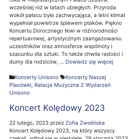
wcześniej niż w latach ubiegłych. Przyroda
wokół pałacu była zachwycająca, a letni klimat
wypełniał powietrze śpiewem ptaków. Piękno
Koncertu Dorocznego tkwi w różnorodności
repertuarowej, artystycznym zaangażowaniu
uczestników oraz atmosferze wspólnoty i
szacunku dla sztuki. To także chwila radości i
dumy dla rodziców, …
Dowiedz się więcej
Kategorie
Tagi
Koncerty Unisono
Koncerty Naszej
Placówki
,
Relacja Muzyczna Z Wydarzeń
Unisono
Koncert Kolędowy 2023
22 lutego, 2023
przez
Zofia Zwolińska
Koncert Kolędowy 2023, na który wszyscy
czekali, odbył się w niedzielę, 29 stycznia 2023