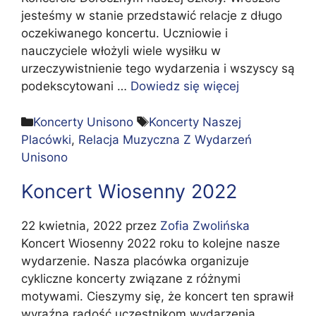
jesteśmy w stanie przedstawić relacje z długo
oczekiwanego koncertu. Uczniowie i
nauczyciele włożyli wiele wysiłku w
urzeczywistnienie tego wydarzenia i wszyscy są
podekscytowani …
Dowiedz się więcej
Kategorie
Tagi
Koncerty Unisono
Koncerty Naszej
Placówki
,
Relacja Muzyczna Z Wydarzeń
Unisono
Koncert Wiosenny 2022
22 kwietnia, 2022
przez
Zofia Zwolińska
Koncert Wiosenny 2022 roku to kolejne nasze
wydarzenie. Nasza placówka organizuje
cykliczne koncerty związane z różnymi
motywami. Cieszymy się, że koncert ten sprawił
wyraźną radość uczestnikom wydarzenia.