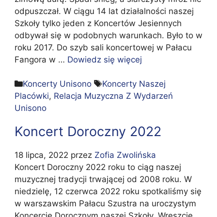
odpuszczał. W ciągu 14 lat działalności naszej
Szkoły tylko jeden z Koncertów Jesiennych
odbywał się w podobnych warunkach. Było to w
roku 2017. Do szyb sali koncertowej w Pałacu
Fangora w …
Dowiedz się więcej
Kategorie
Tagi
Koncerty Unisono
Koncerty Naszej
Placówki
,
Relacja Muzyczna Z Wydarzeń
Unisono
Koncert Doroczny 2022
18 lipca, 2022
przez
Zofia Zwolińska
Koncert Doroczny 2022 roku to ciąg naszej
muzycznej tradycji trwającej od 2008 roku. W
niedzielę, 12 czerwca 2022 roku spotkaliśmy się
w warszawskim Pałacu Szustra na uroczystym
Koncercie Dorocznym naszej Szkoły. Wreszcie