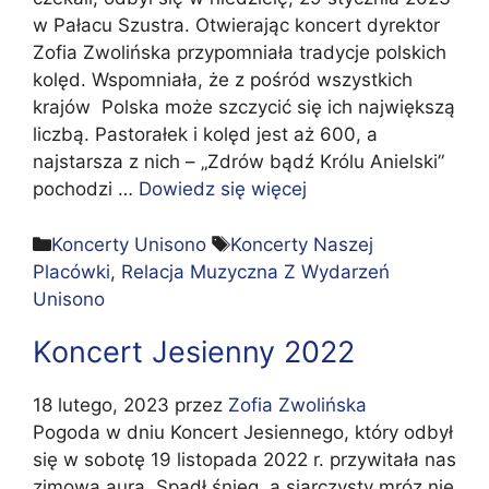
w Pałacu Szustra. Otwierając koncert dyrektor
Zofia Zwolińska przypomniała tradycje polskich
kolęd. Wspomniała, że z pośród wszystkich
krajów Polska może szczycić się ich największą
liczbą. Pastorałek i kolęd jest aż 600, a
najstarsza z nich – „Zdrów bądź Królu Anielski”
pochodzi …
Dowiedz się więcej
Kategorie
Tagi
Koncerty Unisono
Koncerty Naszej
Placówki
,
Relacja Muzyczna Z Wydarzeń
Unisono
Koncert Jesienny 2022
18 lutego, 2023
przez
Zofia Zwolińska
Pogoda w dniu Koncert Jesiennego, który odbył
się w sobotę 19 listopada 2022 r. przywitała nas
zimową aurą. Spadł śnieg, a siarczysty mróz nie