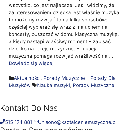
wszystko, co jest najlepsze. Jeśli widzimy, że
zainteresowaniem dziecka jest właśnie muzyka,
to możemy rozwijać to na kilka sposobów:
częściej wybierać się wraz z maluchem na
koncerty, puszczać w domu klasyczną muzykę,
a kiedy nastąpi właściwy moment – zapisać
dziecko na lekcje muzyczne. Edukacja
muzyczna pomaga rozwijać wrażliwość na …
Dowiedz się więcej
Kategorie
Aktualności
,
Porady Muzyczne - Porady Dla
Tagi
Muzyków
Nauka muzyki
,
Porady Muzyczne
Kontakt Do Nas
515 174 881
unisono@ksztalceniemuzyczne.pl